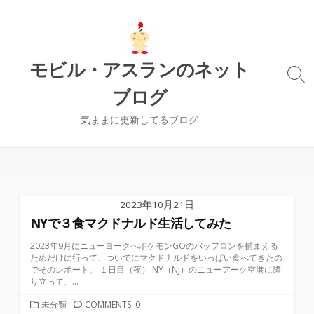
コ
ン
テ
ン
モビル・アスランのネット
ツ
検
ブログ
索
へ
切
ス
り
気ままに更新してるブログ
キ
替
ッ
え
プ
2023年10月21日
NYで３食マクドナルド生活してみた
2023年9月にニューヨークへポケモンGOのバッフロンを捕まえる
ためだけに行って、ついでにマクドナルドをいっぱい食べてきたの
でそのレポート。 １日目（夜） NY（NJ）のニューアーク空港に降
り立って、...
カ
未分類
COMMENTS: 0