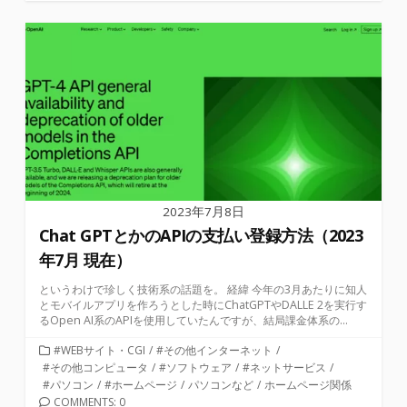
テ
ゴ
リ
ー
2023年7月8日
Chat GPTとかのAPIの支払い登録方法（2023
年7月 現在）
というわけで珍しく技術系の話題を。 経緯 今年の3月あたりに知人
とモバイルアプリを作ろうとした時にChatGPTやDALLE 2を実行す
るOpen AI系のAPIを使用していたんですが、結局課金体系の...
カ
#WEBサイト・CGI
/
#その他インターネット
/
テ
#その他コンピュータ
/
#ソフトウェア
/
#ネットサービス
/
ゴ
#パソコン
/
#ホームページ
/
パソコンなど
/
ホームページ関係
リ
COMMENTS: 0