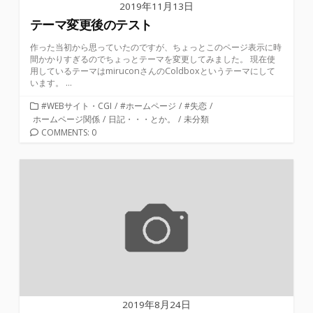
2019年11月13日
テーマ変更後のテスト
作った当初から思っていたのですが、ちょっとこのページ表示に時
間かかりすぎるのでちょっとテーマを変更してみました。 現在使
用しているテーマはmiruconさんのColdboxというテーマにして
います。 ...
カ
#WEBサイト・CGI
/
#ホームページ
/
#失恋
/
テ
ホームページ関係
/
日記・・・とか。
/
未分類
ゴ
COMMENTS: 0
リ
ー
2019年8月24日