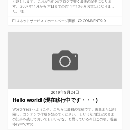
引越しします。 これがYahooブログで書く最後の記事になりま
す。 2007年11月から 本日までの約11年10ヶ月お世話になりまし
た。 様...
カ
#ネットサービス
/
ホームページ関係
COMMENTS: 0
テ
ゴ
リ
ー
2019年8月24日
Hello world! (現在移行中です・・・)
WordPress へようこそ。こちらは最初の投稿です。編集または削
除し、コンテンツ作成を始めてください。 という初期設定のまま
の記事を残しておいてもいいかな、と思っている今日この頃。現在
移行中ですの...