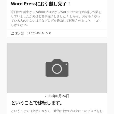
Word Pressにお引越し完了！
今日の午前中からYahooブログからWordPressにお引越し作業を
していましたが先ほど無事完了しました！ しかも、おそらくやっ
ている人の少ないはてなブログを経由して移動させました。 しか
しはてなブ...
カ
未分類
COMMENTS: 0
テ
ゴ
リ
ー
2019年8月24日
ということで移転します。
ということで（突然）今から一時的に他のブログにこのブログをお