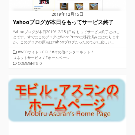
2019年12月15日
Yahooブログが本日をもってサービス終了
Yahooブログが本日2019/12/15 (日)をもってサービス終了とのこ
とです。すでにこのブログはWordPressに移行済みにはなります
が、このブログの原点はYahooブログだったので少し寂しい...
カ
#WEBサイト・CGI
/
#その他インターネット
/
テ
#ネットサービス
/
#ホームページ
ゴ
COMMENTS: 0
リ
ー