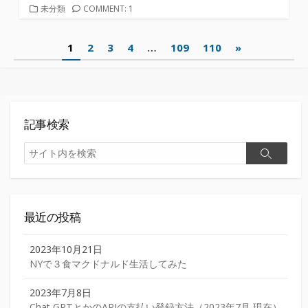
カ
未分類
COMMENT: 1
テ
ゴ
投
1
2
3
4
…
109
110
»
リ
ー
稿
の
ペ
記事検索
ー
検
検
索
ジ
索
送
り
最近の投稿
2023年10月21日
NYで３食マクドナルド生活してみた
2023年7月8日
Chat GPTとかのAPIの支払い登録方法（2023年7月 現在）