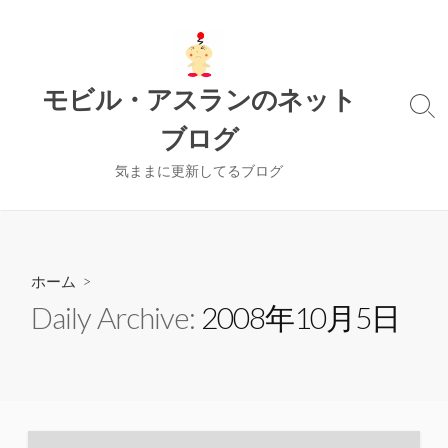
コ
ン
テ
ン
モビル・アスランのネット
ツ
検
ブログ
索
へ
切
ス
り
気ままに更新してるブログ
キ
替
ッ
え
プ
ホーム
>
Daily Archive:
2008年10月5日