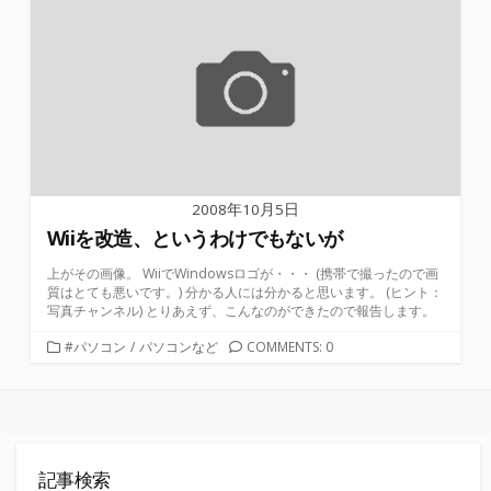
2008年10月5日
Wiiを改造、というわけでもないが
上がその画像。 WiiでWindowsロゴが・・・ (携帯で撮ったので画
質はとても悪いです。) 分かる人には分かると思います。 (ヒント：
写真チャンネル) とりあえず、こんなのができたので報告します。
カ
#パソコン
/
パソコンなど
COMMENTS: 0
テ
ゴ
リ
ー
記事検索