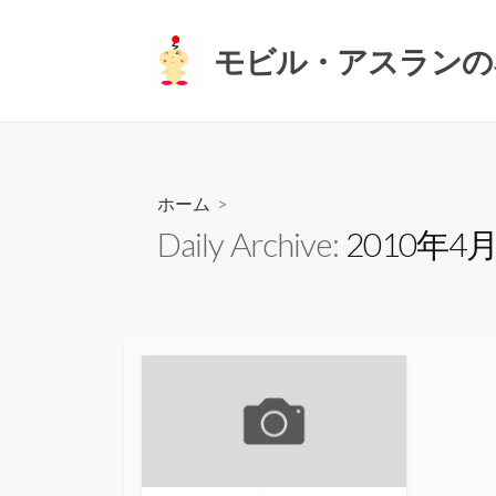
コ
ン
モビル・アスランの
テ
ン
ツ
へ
ス
ホーム
>
キ
Daily Archive:
2010年4
ッ
プ