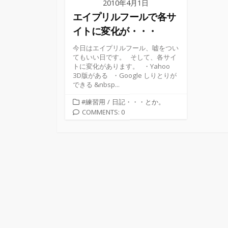
2010年4月1日
エイプリルフールで各サ
イトに変化が・・・
今日はエイプリルフール、嘘をつい
てもいい日です。 そして、各サイ
トに変化があります。 ・Yahoo
3D版がある ・Google しりとりが
できる &nbsp...
カ
#練習用
/
日記・・・とか。
テ
COMMENTS: 0
ゴ
リ
ー