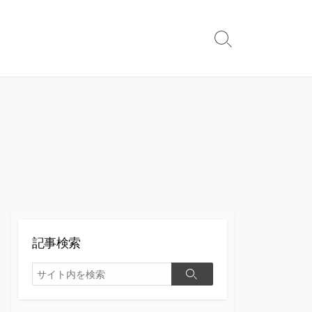
検
索
切
り
替
え
記事検索
検
検
索
索