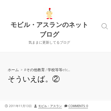
コ
ン
テ
ン
モビル・アスランのネット
ツ
検
ブログ
索
へ
切
ス
り
気ままに更新してるブログ
キ
替
ッ
え
プ
ホーム
>
#その他教育
/
学校等等etc...
そういえば。②
公
投
2011年11月13日
モビル・アスラン
COMMENTS: 0
開
稿