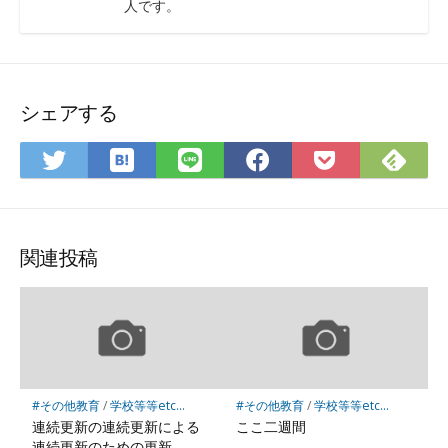
人です。
シェアする
は
Fee
Twitter
LINE
Facebook
Pocket
て
で
で
で
で
に
な
購
シ
シ
シ
保
ブ
読
ェ
ェ
ェ
存
ッ
ア
ア
ア
関連投稿
ク
マ
ー
ク
に
保
#その他教育
/
学校等等etc...
#その他教育
/
学校等等etc...
存
連続更新の連続更新による
ここ二週間
連続更新のための更新