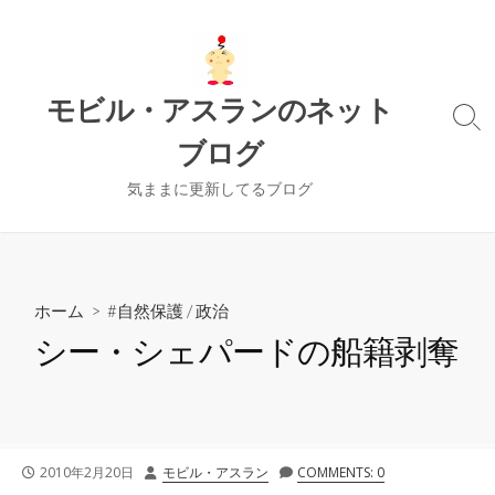
コ
ン
テ
ン
モビル・アスランのネット
ツ
検
ブログ
索
へ
切
ス
り
気ままに更新してるブログ
キ
替
ッ
え
プ
ホーム
>
#自然保護
/
政治
シー・シェパードの船籍剥奪
公
投
2010年2月20日
モビル・アスラン
COMMENTS: 0
開
稿