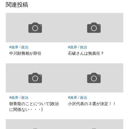
ッ
ア
ア
ア
関連投稿
ク
マ
ー
ク
に
保
#政界
/
政治
#政界
/
政治
存
中川財務相が辞任
石破さんは無責任？
#政界
/
政治
#政界
/
政治
朝青龍のことについて(政治
小沢代表の３選が決定！！
に関係ない・・・)