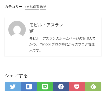
カテゴリー:
#自然保護
政治
モビル・アスラン
Twitter
モビル・アスランのホームページの管理人で
かつ、 Yahoo! ブログ時代からのブログ管理
人です。
シェアする
は
Fee
Twitter
LINE
Facebook
Pocket
て
で
で
で
で
に
な
購
シ
シ
シ
保
ブ
読
ェ
ェ
ェ
存