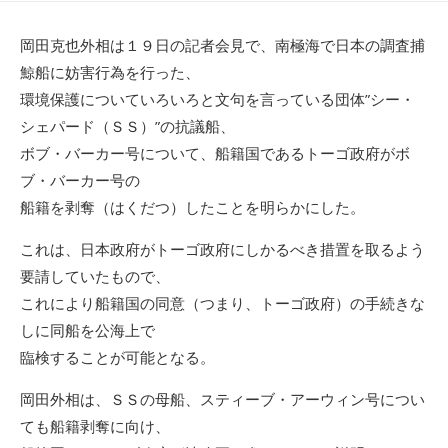
日
者
岡田克也外相は１９日の記者会見で、南極海で日本の調査捕
鯨船に妨害行為を行った、
環境保護についていろいろと文句を言っている団体”シー・
シェパード（ＳＳ）”の抗議船、
ボブ・バーカー号について、船籍国であるトーゴ政府がボ
ブ・バーカー号の
船籍を剥奪（はくだつ）したことを明らかにした。
これは、日本政府がトーゴ政府にしかるべき措置を取るよう
要請していたもので、
これにより船籍国の同意（つまり、トーゴ政府）の手続きな
しに同船を公海上で
臨検することが可能となる。
岡田外相は、ＳＳの母船、スティーブ・アーウィン号につい
ても船籍剥奪に向け、