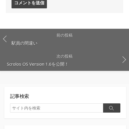
メ
ン
ト
す
る
前の投稿
駅員の間違い
次の投稿
Scrolos OS Version 1.6を公開！
記事検索
検
検
索
索