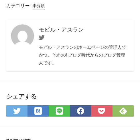
カテゴリー:
未分類
モビル・アスラン
Twitter
モビル・アスランのホームページの管理人で
かつ、 Yahoo! ブログ時代からのブログ管理
人です。
シェアする
は
Fee
Twitter
LINE
Facebook
Pocket
て
で
で
で
で
に
な
購
シ
シ
シ
保
ブ
読
ェ
ェ
ェ
存