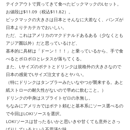
テイクアウトで買ってきて食べたビックマックのLセット。
お値段は$11.09（税込$11.82）。
ビックマックの大きさは日本とそんなに大差なく、バンズが
日本よりテカテカでおいしい。
ただ、これはアメリカのマクドナルドあるある（少なくとも
アジア圏以外）だと思っているけど、
基本的に具材は「ドーン！！！」と乗っているから、手で食
べるとポロポロとレタスが落ちてくる。
また、Lサイズのポテトとドリンクは規格外の大きさなので
日本の感覚でLサイズ注文するとヤバい。
（特にドリンクはタンブラーみたいなやつが襲来する。あと
紙ストローの耐久性がないので早めに飲むこと。）
ドリンクの中身はスプライトゼロの氷無し。
ちなみにアメリカではポテト頼むと基本系にソース選べるの
で今回はLOKIソースを選択。
LOKIソースは甘ったるいかと思いきや甘くても意外とさっ
ぱりしているという不思議な味。