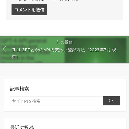
コ
メ
ン
ト
す
る
前の投稿
Chat GPTとかのAPIの支払い登録方法（2023年7月 現
在）
記事検索
検
検
索
索
最近の投稿