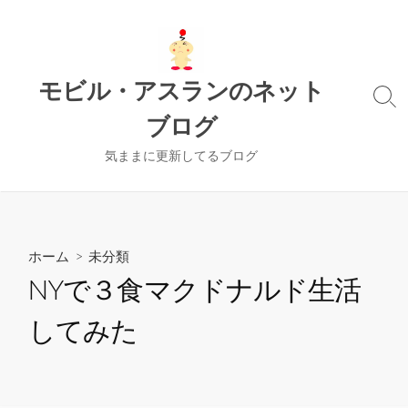
コ
ン
テ
ン
モビル・アスランのネット
ツ
検
ブログ
索
へ
切
ス
り
気ままに更新してるブログ
キ
替
ッ
え
プ
ホーム
>
未分類
NYで３食マクドナルド生活
してみた