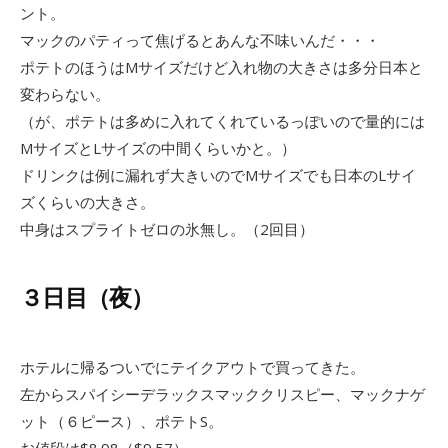
ント。
マックのパティって焦げるとあんな不味いんだ・・・
ポテトのほうはMサイズだけど入れ物の大きさは多分日本と
変わらない。
（が、ポテトは多めに入れてくれているっぽいので量的には
MサイズとLサイズの中間くらいかと。）
ドリンクは例に漏れず大きいのでMサイズでも日本のLサイ
ズくらいの大きさ。
中身はスプライトゼロの氷無し。（2回目）
３日目（夜）
ホテルに帰るついでにテイクアウトで買ってきた。
左からスパイシーデラックスマッククリスピー、マックナゲ
ット（６ピース）、ポテトS。
お値段は$8.98（$9.57）。