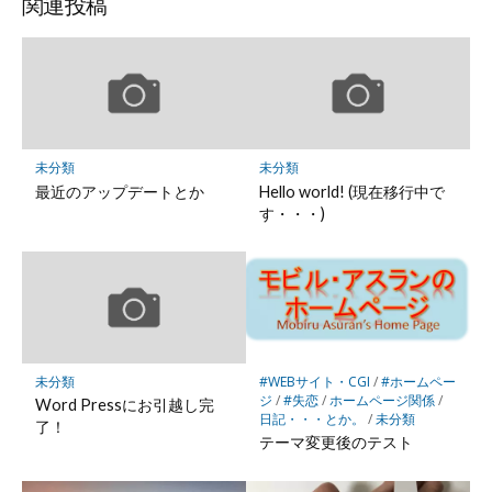
ッ
ア
ア
ア
関連投稿
ク
マ
ー
ク
に
保
未分類
未分類
存
最近のアップデートとか
Hello world! (現在移行中で
す・・・)
未分類
#WEBサイト・CGI
/
#ホームペー
ジ
/
#失恋
/
ホームページ関係
/
Word Pressにお引越し完
日記・・・とか。
/
未分類
了！
テーマ変更後のテスト