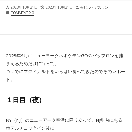
公
最
投
2023年10月21日
2023年10月21日
モビル・アスラン
開
終
稿
COMMENTS: 0
日
更
者
新
日
2023年9月にニューヨークへポケモンGOのバッフロンを捕
まえるためだけに行って、
ついでにマクドナルドをいっぱい食べてきたのでそのレポー
ト。
１日目（夜）
NY（NJ）のニューアーク空港に降り立って、NJ州内にある
ホテルチェックイン後に