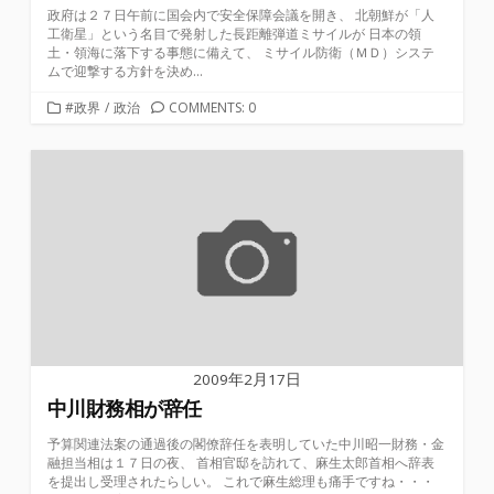
政府は２７日午前に国会内で安全保障会議を開き、 北朝鮮が「人
工衛星」という名目で発射した長距離弾道ミサイルが 日本の領
土・領海に落下する事態に備えて、 ミサイル防衛（ＭＤ）システ
ムで迎撃する方針を決め...
カ
#政界
/
政治
COMMENTS: 0
テ
ゴ
リ
ー
2009年2月17日
中川財務相が辞任
予算関連法案の通過後の閣僚辞任を表明していた中川昭一財務・金
融担当相は１７日の夜、 首相官邸を訪れて、麻生太郎首相へ辞表
を提出し受理されたらしい。 これで麻生総理も痛手ですね・・・