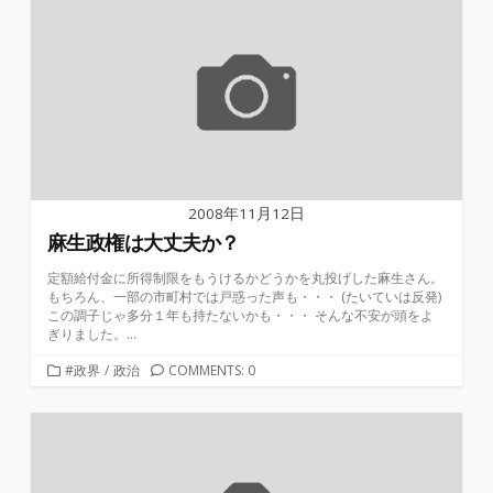
リ
ー
2008年11月12日
麻生政権は大丈夫か？
定額給付金に所得制限をもうけるかどうかを丸投げした麻生さん。
もちろん、一部の市町村では戸惑った声も・・・ (たいていは反発)
この調子じゃ多分１年も持たないかも・・・ そんな不安が頭をよ
ぎりました。...
カ
#政界
/
政治
COMMENTS: 0
テ
ゴ
リ
ー