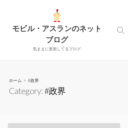
コ
ン
テ
ン
モビル・アスランのネット
ツ
検
ブログ
索
へ
切
ス
り
気ままに更新してるブログ
キ
替
ッ
え
プ
ホーム
> #政界
Category:
#政界