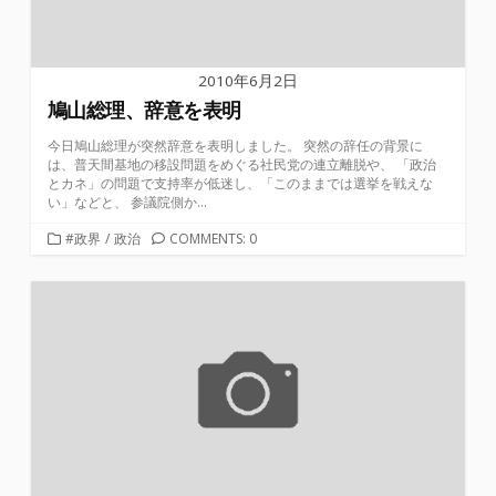
2010年6月2日
鳩山総理、辞意を表明
今日鳩山総理が突然辞意を表明しました。 突然の辞任の背景に
は、普天間基地の移設問題をめぐる社民党の連立離脱や、 「政治
とカネ」の問題で支持率が低迷し、「このままでは選挙を戦えな
い」などと、 参議院側か...
カ
#政界
/
政治
COMMENTS: 0
テ
ゴ
リ
ー