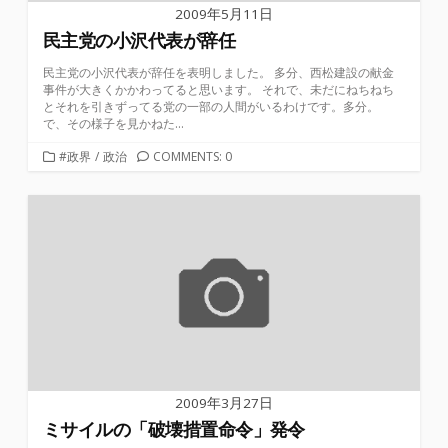
2009年5月11日
民主党の小沢代表が辞任
民主党の小沢代表が辞任を表明しました。 多分、西松建設の献金
事件が大きくかかわってると思います。 それで、未だにねちねち
とそれを引きずってる党の一部の人間がいるわけです。多分。
で、その様子を見かねた...
カ
#政界
/
政治
COMMENTS: 0
テ
ゴ
リ
ー
2009年3月27日
ミサイルの「破壊措置命令」発令