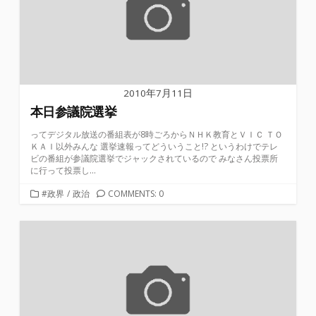
2010年7月11日
本日参議院選挙
ってデジタル放送の番組表が8時ごろからＮＨＫ教育とＶＩＣ ＴＯ
ＫＡＩ以外みんな 選挙速報ってどういうこと!? というわけでテレ
ビの番組が参議院選挙でジャックされているので みなさん投票所
に行って投票し...
カ
#政界
/
政治
COMMENTS: 0
テ
ゴ
リ
ー