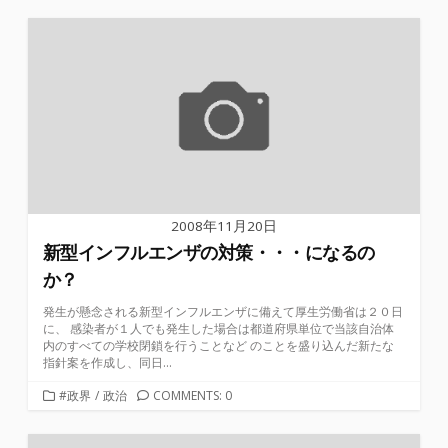
ゴ
リ
ー
2008年11月20日
新型インフルエンザの対策・・・になるの
か？
発生が懸念される新型インフルエンザに備えて厚生労働省は２０日
に、 感染者が１人でも発生した場合は都道府県単位で当該自治体
内のすべての学校閉鎖を行うことなど のことを盛り込んだ新たな
指針案を作成し、同日...
カ
#政界
/
政治
COMMENTS: 0
テ
ゴ