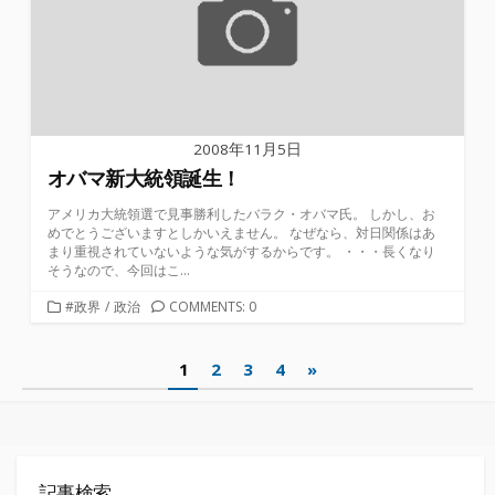
2008年11月5日
オバマ新大統領誕生！
アメリカ大統領選で見事勝利したバラク・オバマ氏。 しかし、お
めでとうございますとしかいえません。 なぜなら、対日関係はあ
まり重視されていないような気がするからです。 ・・・長くなり
そうなので、今回はこ...
カ
#政界
/
政治
COMMENTS: 0
テ
ゴ
投
1
2
3
4
»
リ
ー
稿
の
ペ
記事検索