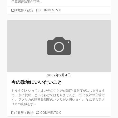
予算関連法案が可決...
カ
#政界
/
政治
COMMENTS: 0
テ
ゴ
リ
ー
2009年2月4日
今の政治にいいたいこと
もうすぐ(といってもまだ先のことだが)裁判員制度がはじまります
ね。 別に賛成、というわけではありませんが。 逆に反対の立場で
す。 アメリカの陪審員制度のパクりだと思います。 なんでもアメ
リカの真似をす...
カ
#政界
/
政治
COMMENTS: 0
テ