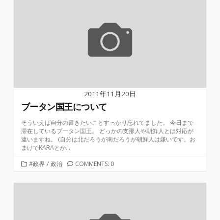
2011年11月20日
ブータン国王について
そういえば自分の書きたいことすっかり忘れてました。 今日まで
滞在しているブータン国王。 どっかの支那人や朝鮮人とは対応が
違いますね。 (自分は北だろうが南だろうが朝鮮人は嫌いです。お
まけでKARAとか...
カ
#政界
/
政治
COMMENTS: 0
テ
ゴ
リ
ー