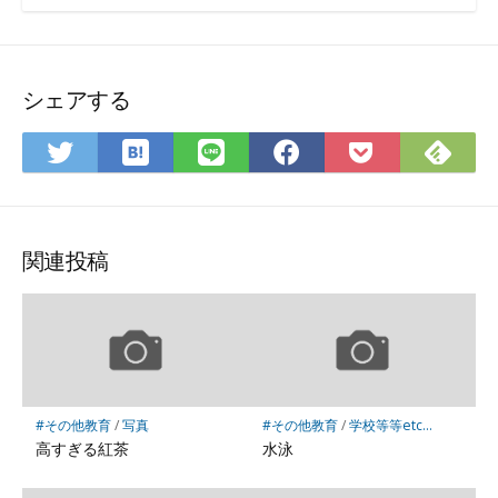
シェアする
は
Fee
Twitter
LINE
Facebook
Pocket
て
で
で
で
で
に
な
購
シ
シ
シ
保
ブ
読
ェ
ェ
ェ
存
ッ
ア
ア
ア
関連投稿
ク
マ
ー
ク
に
保
#その他教育
/
写真
#その他教育
/
学校等等etc...
存
高すぎる紅茶
水泳