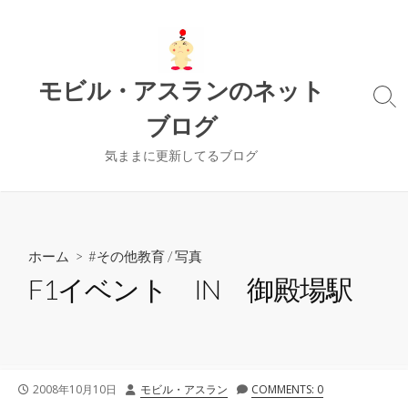
コ
ン
テ
ン
モビル・アスランのネット
ツ
検
ブログ
索
へ
切
ス
り
気ままに更新してるブログ
キ
替
ッ
え
プ
ホーム
>
#その他教育
/
写真
F1イベント IN 御殿場駅
公
投
2008年10月10日
モビル・アスラン
COMMENTS: 0
開
稿