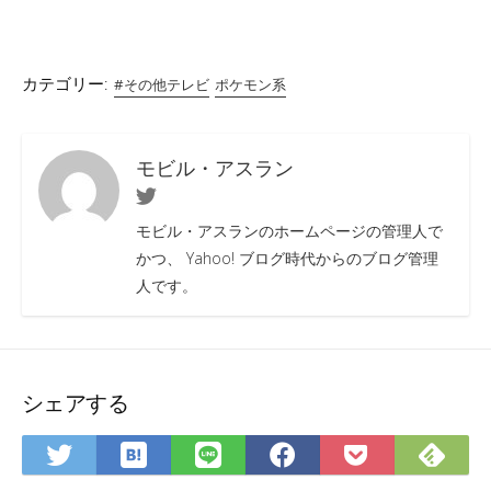
カテゴリー:
#その他テレビ
ポケモン系
モビル・アスラン
Twitter
モビル・アスランのホームページの管理人で
かつ、 Yahoo! ブログ時代からのブログ管理
人です。
シェアする
は
Fee
Twitter
LINE
Facebook
Pocket
て
で
で
で
で
に