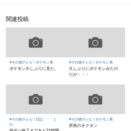
な
購
シ
シ
シ
保
ブ
読
ェ
ェ
ェ
存
ッ
ア
ア
ア
関連投稿
ク
マ
ー
ク
に
保
#その他テレビ
/
ポケモン系
#その他テレビ
/
ポケモン系
存
ポケモン久しぶりに見た。
久しぶりにポケモンみたの
だが・・・
#その他テレビ
/
日記・・・と
#その他テレビ
/
ポケモン系
か。
所長のオクタン
地デジ終了まであと21時間