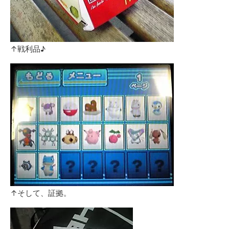
↑戦利品♪
↑そして、証拠。