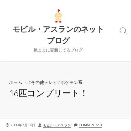
コ
ン
テ
ン
モビル・アスランのネット
ツ
検
ブログ
索
へ
切
ス
り
気ままに更新してるブログ
キ
替
ッ
え
プ
ホーム
>
#その他テレビ
/
ポケモン系
16匹コンプリート！
公
投
2009年7月16日
モビル・アスラン
COMMENTS: 0
開
稿