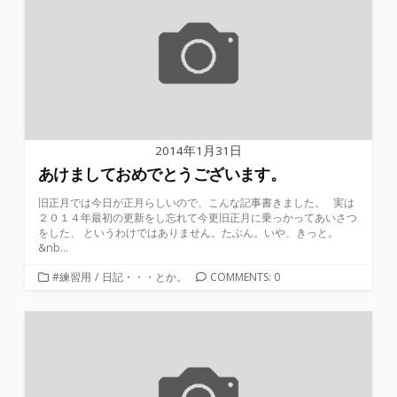
2014年1月31日
あけましておめでとうございます。
旧正月では今日が正月らしいので、こんな記事書きました。 実は
２０１４年最初の更新をし忘れて今更旧正月に乗っかってあいさつ
をした、 というわけではありません。たぶん。いや、きっと。
&nb...
カ
#練習用
/
日記・・・とか。
COMMENTS: 0
テ
ゴ
リ
ー