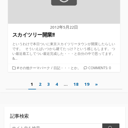
2012年5月22日
スカイツリー開業!!
というわけで本日ついに東京スカイツリータウンが開業したらしい
です。 そういえばいつから建てたっけ？という感じもします。 つ
い最近着工してつい最近完成した・・・と自分の中で思ってます。
&...
カ
#その他テーマパーク
/
日記・・・とか。
COMMENTS: 0
テ
ゴ
投
1
2
3
4
…
18
19
»
リ
ー
稿
の
ペ
記事検索
ー
検