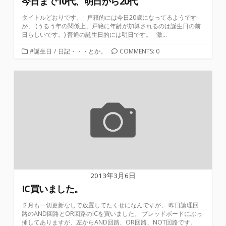
今日まで10代、明日から20代
タイトルどおりです。 戸籍的には今日20歳になってるようです
が、 (うるう年の関係上、戸籍に年齢が加算されるのは誕生日の前
日らしいです。) 普通の誕生日的には明日です。 激...
カ
#誕生日
/
日記・・・とか。
COMMENTS: 0
テ
ゴ
リ
ー
2013年3月6日
IC買いました。
２月も一切更新なしで放置してたくせになんですが、 昨日論理回
路のAND回路とOR回路のICを買いました。 ブレッドボードにぶっ
挿してありますが、左からAND回路、OR回路、NOT回路です。