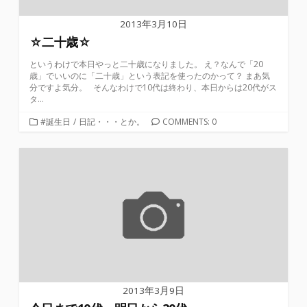
2013年3月10日
☆二十歳☆
というわけで本日やっと二十歳になりました。 え？なんで「20
歳」でいいのに「二十歳」という表記を使ったのかって？ まあ気
分ですよ気分。 そんなわけで10代は終わり、本日からは20代がス
タ...
カ
#誕生日
/
日記・・・とか。
COMMENTS: 0
テ
ゴ
リ
ー
2013年3月9日