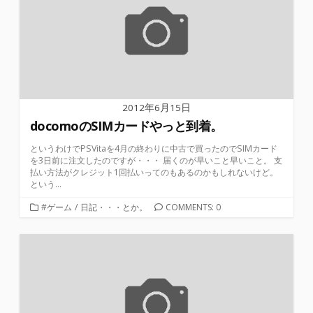
2012年6月15日
docomoのSIMカードやっと到着。
というわけでPSVitaを4月の終わりに中古で買ったのでSIMカード
を3日前に注文したのですが・・・ 届くのが早いこと早いこと。 支
払い方法がクレジット1回払いってのもあるのかもしれないけど。
という...
カ
#ゲーム
/
日記・・・とか。
COMMENTS: 0
テ
ゴ
リ
ー