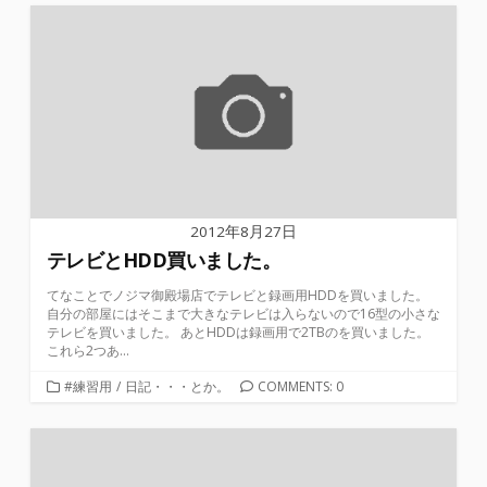
ゴ
リ
ー
2012年8月27日
テレビとHDD買いました。
てなことでノジマ御殿場店でテレビと録画用HDDを買いました。
自分の部屋にはそこまで大きなテレビは入らないので16型の小さな
テレビを買いました。 あとHDDは録画用で2TBのを買いました。
これら2つあ...
カ
#練習用
/
日記・・・とか。
COMMENTS: 0
テ
ゴ
リ
ー