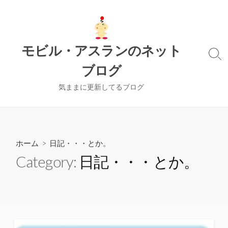
コ
ン
テ
ン
モビル・アスランのネット
ツ
検
ブログ
索
へ
切
ス
り
気ままに更新してるブログ
キ
替
ッ
え
プ
ホーム
> 日記・・・とか。
Category:
日記・・・とか。