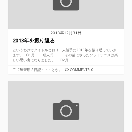
2013年12月31日
2013年を振り返る
というわけでタイトルどおり一人勝手に2013年を振り返っていき
ます。 ○1月 ・成人式 その後にやったソフトテニスは楽
しい思い出になりました。 ○2月...
カ
#練習用
/
日記・・・とか。
COMMENTS: 0
テ
ゴ
リ
ー