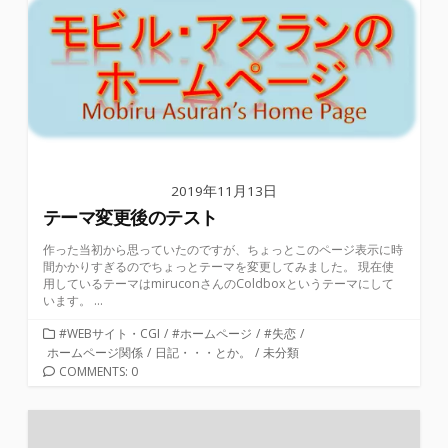
2019年11月13日
テーマ変更後のテスト
作った当初から思っていたのですが、ちょっとこのページ表示に時
間かかりすぎるのでちょっとテーマを変更してみました。 現在使
用しているテーマはmiruconさんのColdboxというテーマにして
います。 ...
カ
#WEBサイト・CGI
/
#ホームページ
/
#失恋
/
テ
ホームページ関係
/
日記・・・とか。
/
未分類
ゴ
COMMENTS: 0
リ
ー